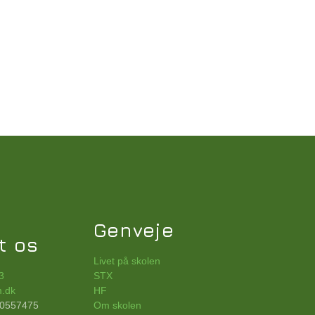
Genveje
t os
Livet på skolen
3
STX
.dk
HF
00557475
Om skolen