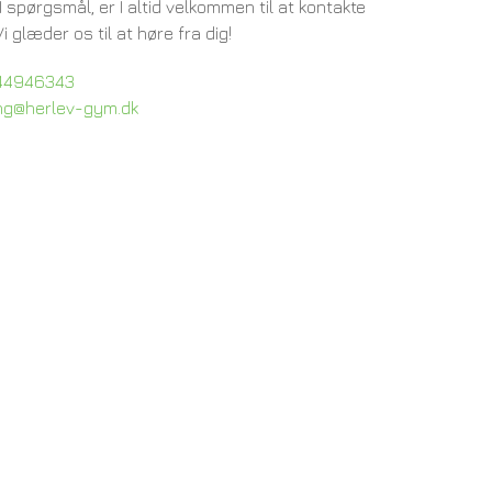
I spørgsmål, er I altid velkommen til at kontakte
Vi glæder os til at høre fra dig!
44946343
hg@herlev-gym.dk