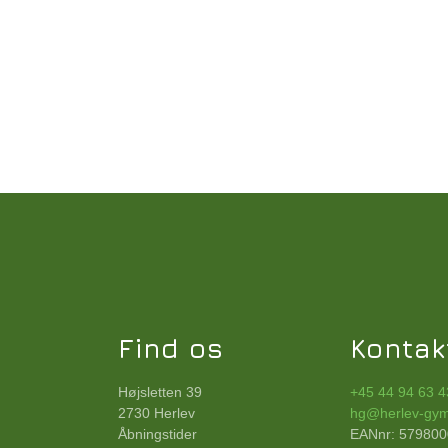
Find os
Kontak
Højsletten 39
+45 44 94 63 4
2730 Herlev
hg@herlev-gym
Åbningstider
EANnr: 57980