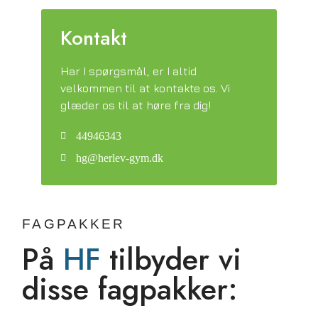
Kontakt
Har I spørgsmål, er I altid
velkommen til at kontakte os. Vi
glæder os til at høre fra dig!
44946343
hg@herlev-gym.dk
FAGPAKKER
På
HF
tilbyder vi
disse fagpakker: