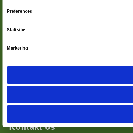
Preferences
Herlev Gymnasium & HF
Statistics
På Herlev Gymnasium & HF dyrker vi nærhed, fællesskab og
faglighed. Vi er et lille gymnasium, som giver dig store
muligheder for faglig og personlig udvikling.
Marketing
Find os
Højsletten 39
2730 Herlev
Åbningstider
Man-fre: fra kl. 08.00
Kontakt os