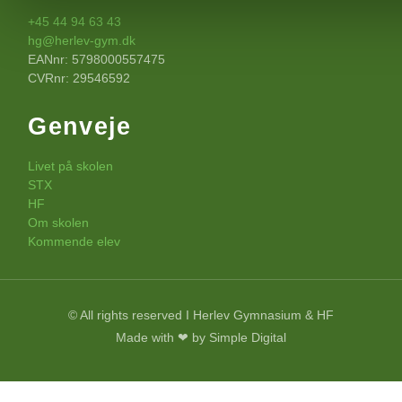
+45 44 94 63 43
hg@herlev-gym.dk
EANnr: 5798000557475
CVRnr: 29546592
Genveje
Livet på skolen
STX
HF
Om skolen
Kommende elev
© All rights reserved I Herlev Gymnasium & HF
Made with ❤ by Simple Digital