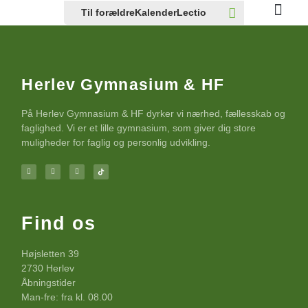
Til forældre
Kalender
Lectio
Kommende elev
Livet på s
Herlev Gymnasium & HF
På Herlev Gymnasium & HF dyrker vi nærhed, fællesskab og
faglighed. Vi er et lille gymnasium, som giver dig store
muligheder for faglig og personlig udvikling.
Find os
Højsletten 39
2730 Herlev
Åbningstider
Man-fre: fra kl. 08.00